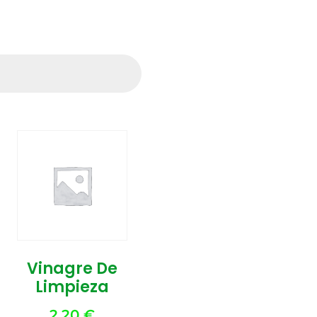
Vinagre De
Limpieza
2,20
€