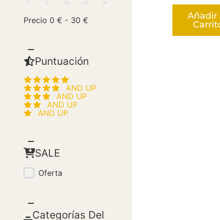
0
8
15
23
30
Añadir 
Precio
0
€
-
30
€
Carrit
Puntuación
SALE
Oferta
Categorías Del