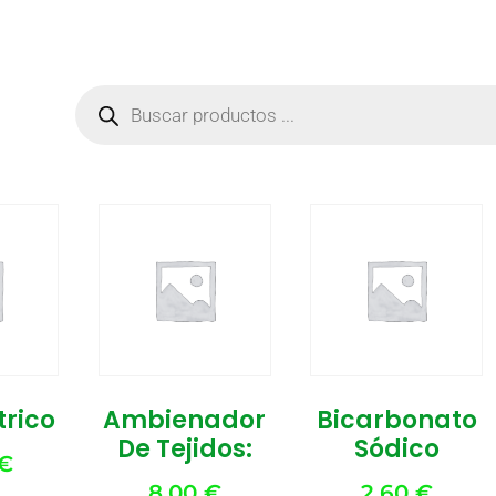
trico
Ambienador
Bicarbonato
De Tejidos:
Sódico
€
8,00
€
2,60
€