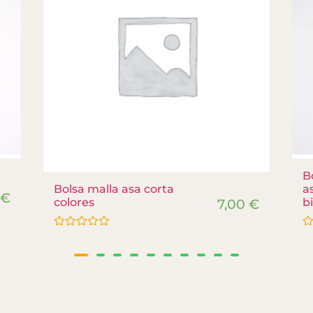
B
Bolsa malla asa corta
a
0
€
colores
7,00
€
b
Valorado
Va
con
co
0
0
de
de
5
5