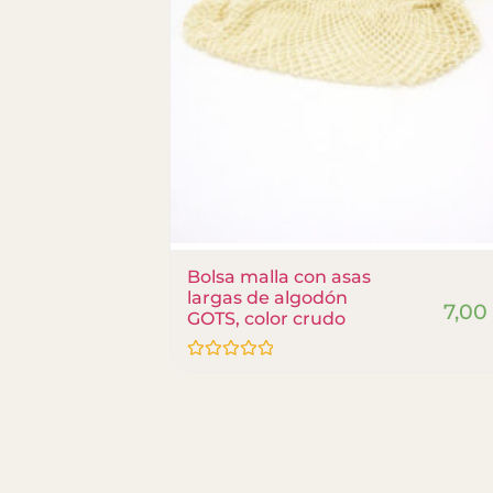
Bolsa malla con asas
largas de algodón
7,0
8,40
€
GOTS, color crudo
Valorado
con
0
de
5