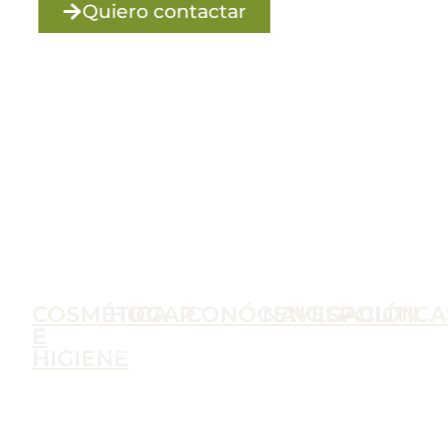
Quiero contactar
COSMÉTICA
HOGAR
CONÓCENOS
NAVEGACIÓN
POLÍTICA
E
Accesorios
C.
Inicio
Condiciones
HIGIENE
Ambientadores
Palencia,
Tienda
de Uso
Cosmética
Artículos
10, 18007,
Nosotros
Política
e
de
Granada
Contacto
de
Higiene