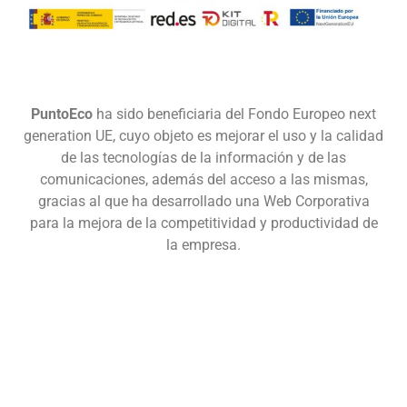
Gestionar consentimiento
PuntoEco
ha sido beneficiaria del Fondo Europeo next
Para ofrecer las mejores experiencias, utilizamos tecnologías como las
generation UE, cuyo objeto es mejorar el uso y la calidad
cookies para almacenar y/o acceder a la información del dispositivo. El
de las tecnologías de la información y de las
consentimiento de estas tecnologías nos permitirá procesar datos como el
comunicaciones, además del acceso a las mismas,
comportamiento de navegación o las identificaciones únicas en este sitio.
No consentir o retirar el consentimiento, puede afectar negativamente a
gracias al que ha desarrollado una Web Corporativa
ciertas características y funciones.
para la mejora de la competitividad y productividad de
la empresa.
Aceptar
Denegar
Ver preferencias
Política de Cookies
Política de Privacidad
Condiciones Generales de Uso