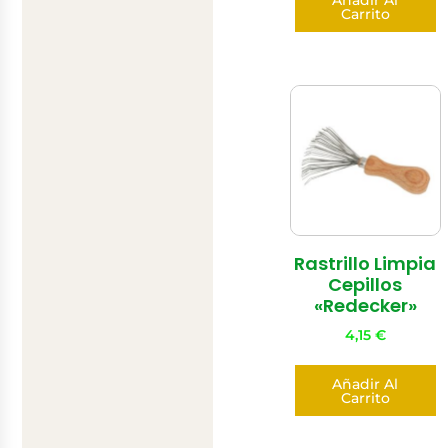
Carrito
Rastrillo Limpia
Cepillos
«Redecker»
4,15
€
Añadir Al
Carrito