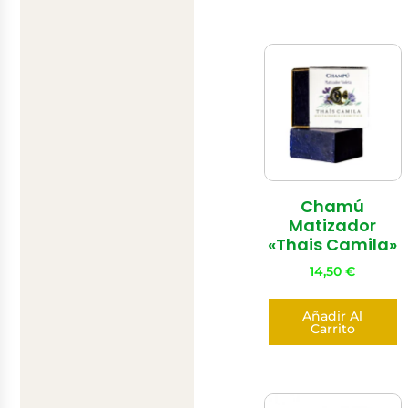
Chamú
Matizador
«Thais Camila»
14,50
€
Añadir Al
Carrito