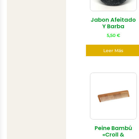
Jabon Afeitado
Y Barba
5,50
€
Leer Más
Peine Bambú
«Croll &