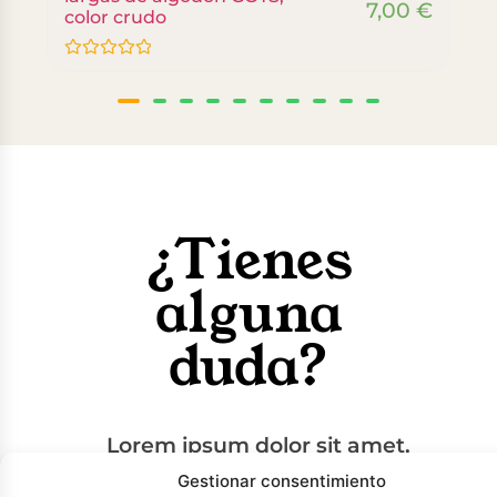
7,00
€
color crudo
Valorado
con
0
de
5
¿Tienes
alguna
duda?
Lorem ipsum dolor sit amet,
consectetur adipiscing elit,
Gestionar consentimiento