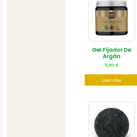
Gel Fijador De
Argán
11,90
€
Leer Más