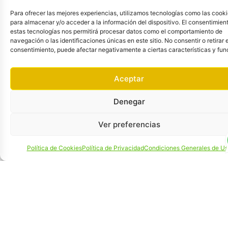
sed do eiusmod tempor
Para ofrecer las mejores experiencias, utilizamos tecnologías como las cook
incididunt ut labore et dolore
para almacenar y/o acceder a la información del dispositivo. El consentimien
magna aliqua. Ut enim ad
estas tecnologías nos permitirá procesar datos como el comportamiento de
navegación o las identificaciones únicas en este sitio. No consentir o retirar e
minim veniam, quis nostrud
consentimiento, puede afectar negativamente a ciertas características y fun
exercitation ullamco laboris
nisi ut aliquip ex ea
Aceptar
commodo consequat. Duis
Denegar
aute irure dolor in
reprehenderit in voluptate
Ver preferencias
velit esse cillum dolore eu
fugiat nulla pariatur.
Política de Cookies
Política de Privacidad
Condiciones Generales de U
Quiero contactar