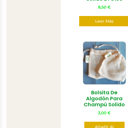
8,50
€
Leer Más
Bolsita De
Algodón Para
Champú Solido
3,00
€
Añadir Al