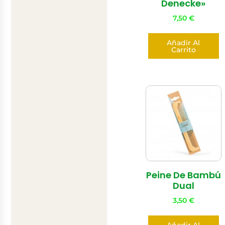
Denecke»
7,50
€
Añadir Al
Carrito
Peine De Bambú
Dual
3,50
€
Añadir Al