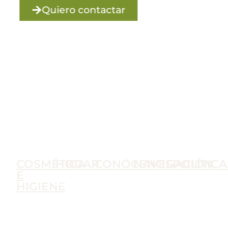
Quiero contactar
COSMÉTICA
HOGAR
CONÓCENOS
NAVEGACIÓN
POLÍTICA
E
Accesorios
C.
Inicio
Condiciones
HIGIENE
Ambientadores
Palencia,
Tienda
de Uso
Cosmética
Artículos
10, 18007,
Nosotros
Política
e
de
Granada
Contacto
de