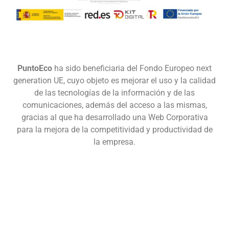
Gestionar consentimiento
PuntoEco
ha sido beneficiaria del Fondo Europeo next
generation UE, cuyo objeto es mejorar el uso y la calidad
Para ofrecer las mejores experiencias, utilizamos tecnologías como las
de las tecnologías de la información y de las
cookies para almacenar y/o acceder a la información del dispositivo. El
consentimiento de estas tecnologías nos permitirá procesar datos como el
comunicaciones, además del acceso a las mismas,
comportamiento de navegación o las identificaciones únicas en este sitio.
gracias al que ha desarrollado una Web Corporativa
No consentir o retirar el consentimiento, puede afectar negativamente a
para la mejora de la competitividad y productividad de
ciertas características y funciones.
la empresa.
Aceptar
Denegar
Ver preferencias
Política de Cookies
Política de Privacidad
Condiciones Generales de Uso