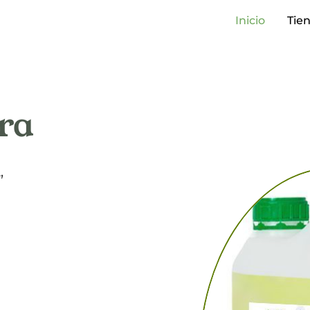
Inicio
Tie
ra
”