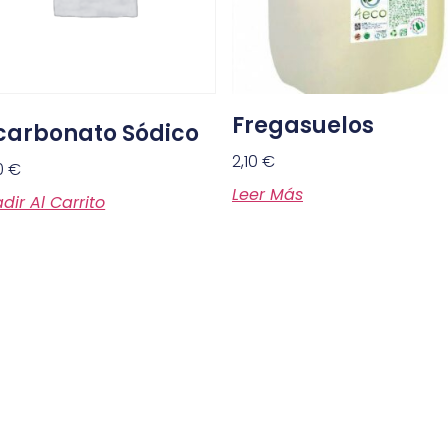
Fregasuelos
carbonato Sódico
2,10
€
0
€
Leer Más
dir Al Carrito