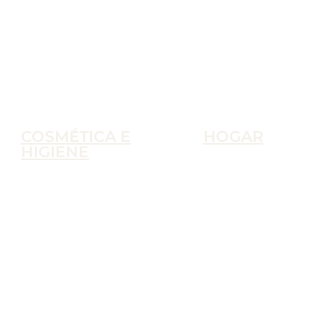
COSMÉTICA E
HOGAR
HIGIENE
Accesorios
Cosmética e Higiene
Ambientadores
Aseo a Granel
Artículos de Limpie
Barba y Afeitado
A Granel
Cosmética
Productos de Limp
Cuidado Capilar
Cuidado Corporal
Higiene Íntima
Protectores Solares