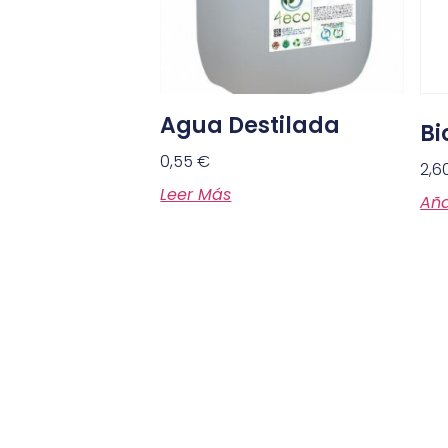
Agua Destilada
Bi
0,55
€
2,6
Leer Más
Aña