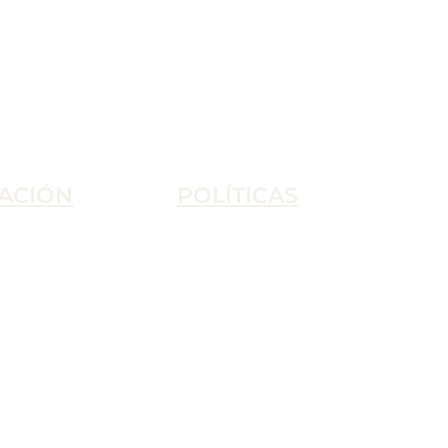
ACIÓN
POLÍTICAS
Condiciones de Uso
Política de Privacidad
Condiciones de Venta
Política de Cookies