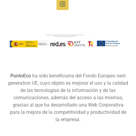
Gestionar consentimiento
PuntoEco
ha sido beneficiaria del Fondo Europeo next
Para ofrecer las mejores experiencias, utilizamos tecnologías como las
generation UE, cuyo objeto es mejorar el uso y la calidad
cookies para almacenar y/o acceder a la información del dispositivo. El
de las tecnologías de la información y de las
consentimiento de estas tecnologías nos permitirá procesar datos como el
comunicaciones, además del acceso a las mismas,
comportamiento de navegación o las identificaciones únicas en este sitio.
No consentir o retirar el consentimiento, puede afectar negativamente a
gracias al que ha desarrollado una Web Corporativa
ciertas características y funciones.
para la mejora de la competitividad y productividad de
la empresa.
Aceptar