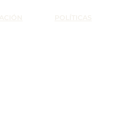
ACIÓN
POLÍTICAS
Condiciones de Uso
Política de Privacidad
Condiciones de Venta
Política de Cookies