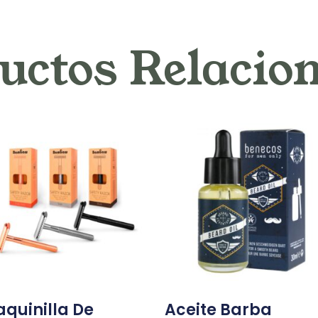
uctos Relacio
quinilla De
Aceite Barba