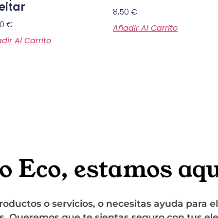
eitar
8,50
€
80
€
Añadir Al Carrito
dir Al Carrito
o Eco, estamos aquí
oductos o servicios, o necesitas ayuda para e
s. Queremos que te sientas seguro con tus el