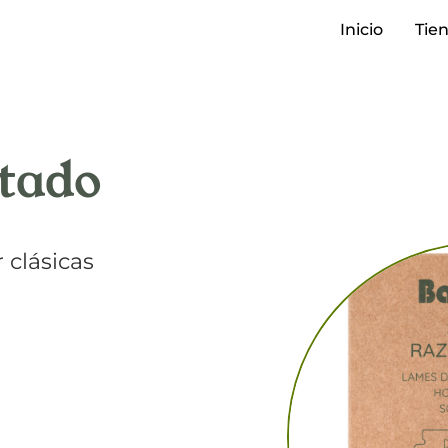
Inicio
Tie
itado
r clásicas