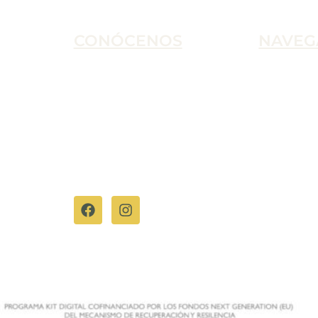
CONÓCENOS
NAVEG
C. Palencia, 10, 18007, Granada
Inicio
L – S 9:00h – 13:30h
Tienda
za
617916575
Nosotros
hola@puntoeco.shop
Contacto
ieza
Descubre quiénes somos
Síguenos en: