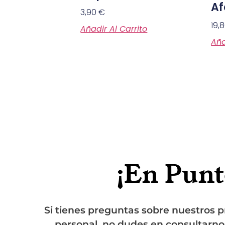
Af
3,90
€
19,
Añadir Al Carrito
Aña
¡En Punt
Si tienes preguntas sobre nuestros pr
personal, no dudes en consultarno