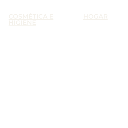
COSMÉTICA E
HOGAR
HIGIENE
Accesorios
Cosmética e Higiene
Ambientadores
Aseo a Granel
Artículos de Limpie
Barba y Afeitado
A Granel
Cosmética
Productos de Limp
Cuidado Capilar
Cuidado Corporal
Higiene Íntima
Protectores Solares