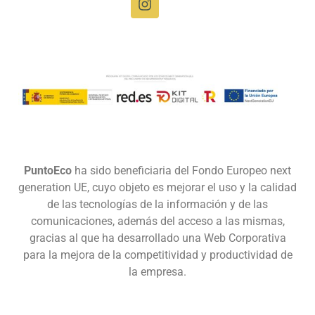
Gestionar consentimiento
PuntoEco
ha sido beneficiaria del Fondo Europeo next
Para ofrecer las mejores experiencias, utilizamos tecnologías como las
generation UE, cuyo objeto es mejorar el uso y la calidad
cookies para almacenar y/o acceder a la información del dispositivo. El
de las tecnologías de la información y de las
consentimiento de estas tecnologías nos permitirá procesar datos como el
comunicaciones, además del acceso a las mismas,
comportamiento de navegación o las identificaciones únicas en este sitio.
No consentir o retirar el consentimiento, puede afectar negativamente a
gracias al que ha desarrollado una Web Corporativa
ciertas características y funciones.
para la mejora de la competitividad y productividad de
la empresa.
Aceptar