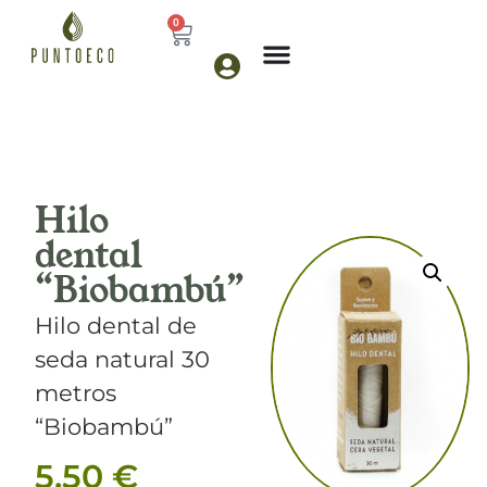
0
Hilo
dental
“Biobambú”
Hilo dental de
seda natural 30
metros
“Biobambú”
5,50
€