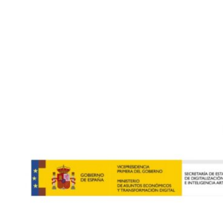
Cosmética
Productos de Limp
Cuidado Capilar
Cuidado Corporal
Higiene Íntima
Protectores Solares