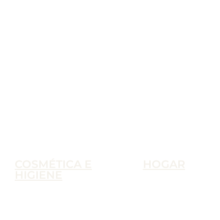
COSMÉTICA E
HOGAR
HIGIENE
Accesorios
Cosmética e Higiene
Ambientadores
Aseo a Granel
Artículos de Limpie
Barba y Afeitado
A Granel