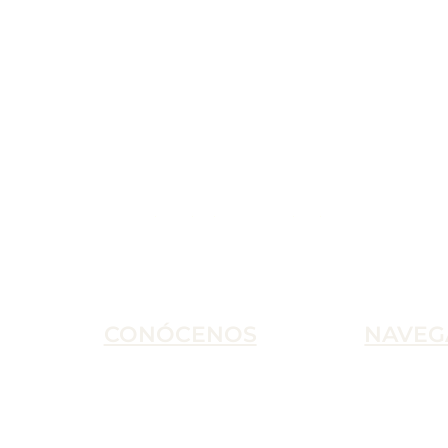
CONÓCENOS
NAVEG
C. Palencia, 10, 18007, Granada
Inicio
L – S 9:00h – 13:30h
Tienda
za
617916575
Nosotros
hola@puntoeco.shop
Contacto