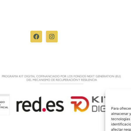
ieza
Descubre quiénes somos
Síguenos en:
Para ofrecer
almacenar y/
tecnologías
identificaci
afectar nega