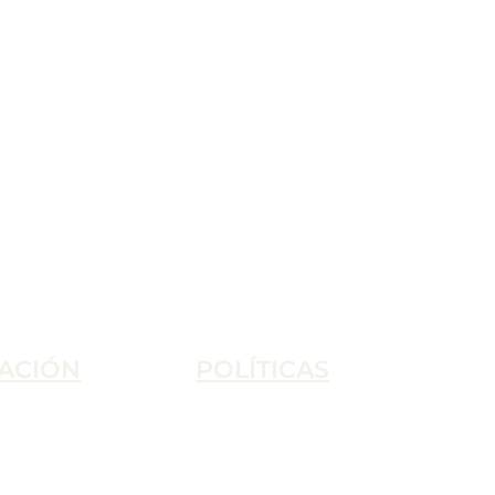
ACIÓN
POLÍTICAS
Condiciones de Uso
Política de Privacidad
Condiciones de Venta
Política de Cookies