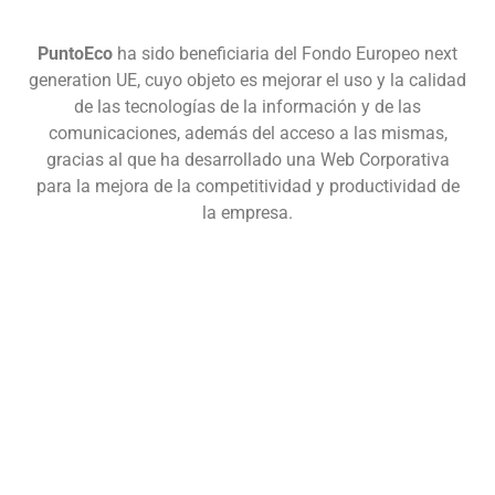
Gestionar consentimiento
PuntoEco
ha sido beneficiaria del Fondo Europeo next
generation UE, cuyo objeto es mejorar el uso y la calidad
Para ofrecer las mejores experiencias, utilizamos tecnologías como las
cookies para almacenar y/o acceder a la información del dispositivo. El
de las tecnologías de la información y de las
consentimiento de estas tecnologías nos permitirá procesar datos como el
comunicaciones, además del acceso a las mismas,
comportamiento de navegación o las identificaciones únicas en este sitio.
gracias al que ha desarrollado una Web Corporativa
No consentir o retirar el consentimiento, puede afectar negativamente a
ciertas características y funciones.
para la mejora de la competitividad y productividad de
la empresa.
Aceptar
Denegar
Ver preferencias
Política de Cookies
Política de Privacidad
Condiciones Generales de Uso