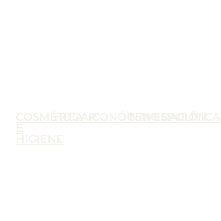
COSMÉTICA
HOGAR
CONÓCENOS
NAVEGACIÓN
POLÍTICA
E
Accesorios
C.
Inicio
Condiciones
HIGIENE
Ambientadores
Palencia,
Tienda
de Uso
Cosmética
Artículos
10, 18007,
Nosotros
Política
e
de
Granada
Contacto
de
Higiene
Limpieza
L – S
Privacidad
Aseo a
A Granel
9:00h –
Condiciones
Granel
Productos
13:30h
de Venta
Barba y
de
617916575
Política