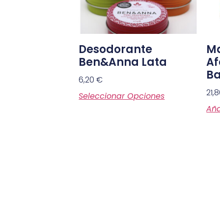
Desodorante
Ma
Ben&Anna Lata
Af
B
6,20
€
21,
Seleccionar Opciones
Aña