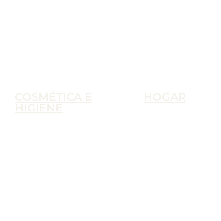
COSMÉTICA E
HOGAR
HIGIENE
Accesorios
Cosmética e Higiene
Ambientadores
Aseo a Granel
Artículos de Limpie
Barba y Afeitado
A Granel
Cosmética
Productos de Limp
Cuidado Capilar
Cuidado Corporal
Higiene Íntima
Protectores Solares