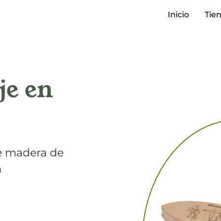
Inicio
Tie
je en
de madera de
m