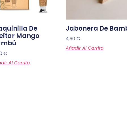
quinilla De
Jabonera De Bam
eitar Mango
4,50
€
ambú
Añadir Al Carrito
80
€
dir Al Carrito