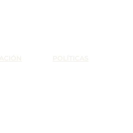
ACIÓN
POLÍTICAS
Condiciones de Uso
Política de Privacidad
Condiciones de Venta
Política de Cookies