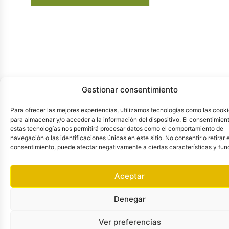
Gestionar consentimiento
Para ofrecer las mejores experiencias, utilizamos tecnologías como las cook
para almacenar y/o acceder a la información del dispositivo. El consentimien
estas tecnologías nos permitirá procesar datos como el comportamiento de
navegación o las identificaciones únicas en este sitio. No consentir o retirar e
consentimiento, puede afectar negativamente a ciertas características y fun
COSMÉTICA
HOGAR
CONÓCENOS
NAVEGACIÓN
POLÍTICA
Aceptar
E
Accesorios
C.
Inicio
Condiciones
HIGIENE
Denegar
Ambientadores
Palencia,
Tienda
de Uso
Cosmética
Artículos
10, 18007,
Nosotros
Política
Ver preferencias
e