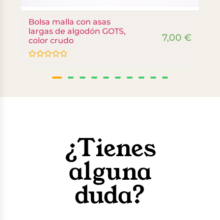
Bolsa malla con asas
largas de algodón GOTS,
7,00
€
color crudo
Valorado
con
0
de
5
¿Tienes
alguna
duda?