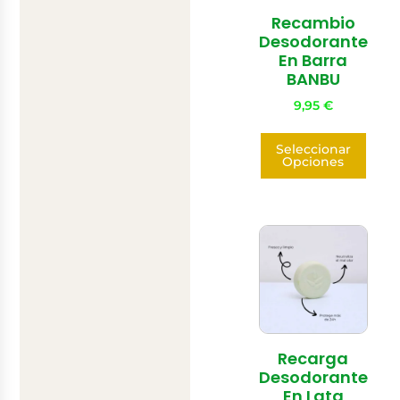
Recambio
Desodorante
En Barra
BANBU
9,95
€
Seleccionar
Opciones
Recarga
Desodorante
En Lata