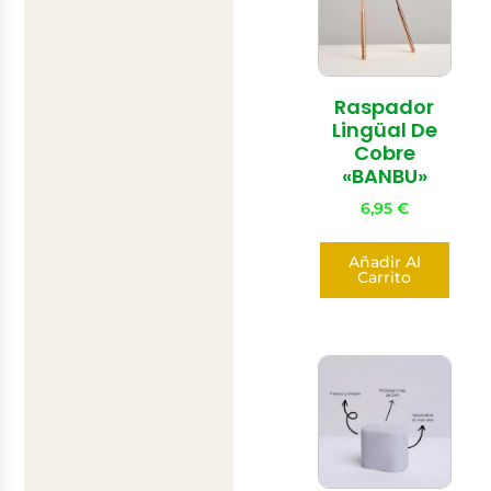
Raspador
Lingüal De
Cobre
«BANBU»
6,95
€
Añadir Al
Carrito