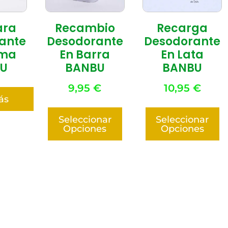
ara
Recambio
Recarga
ante
Desodorante
Desodorante
ema
En Barra
En Lata
U
BANBU
BANBU
9,95
€
10,95
€
ás
Seleccionar
Seleccionar
Opciones
Opciones