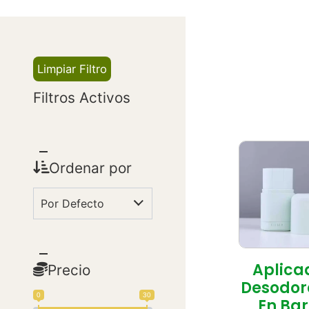
Limpiar Filtro
Filtros Activos
Ordenar por
Aplica
Precio
Desodor
0
30
En Ba