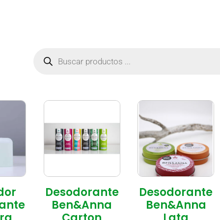
dor
Desodorante
Desodorante
ante
Ben&Anna
Ben&Anna
rra
Carton
Lata