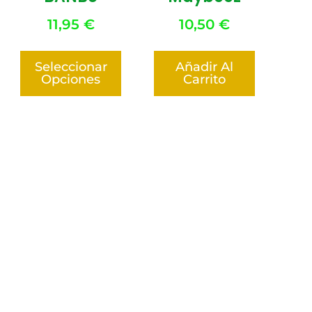
11,95
€
10,50
€
Seleccionar
Añadir Al
Opciones
Carrito