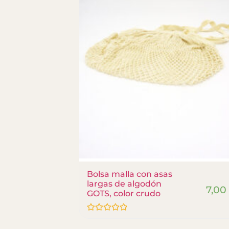
Bolsa malla con asas
largas de algodón
7,0
8,40
€
GOTS, color crudo
Valorado
con