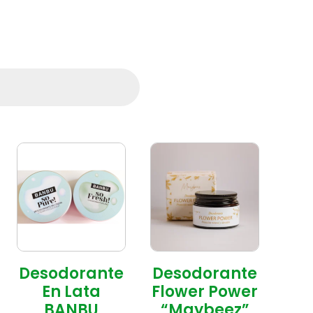
Desodorante
Desodorante
En Lata
Flower Power
BANBU
“Maybeez”