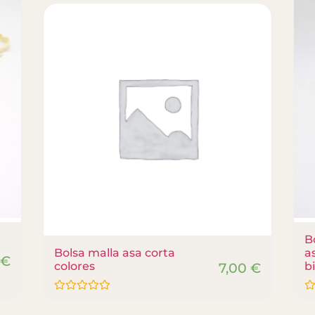
B
Bolsa malla asa corta
a
0
€
colores
7,00
€
b
Valorado
Va
con
co