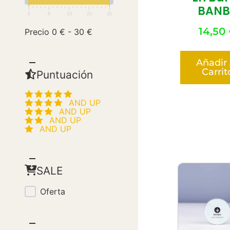
BANB
0
8
15
23
30
14,50
Precio
0
€
-
30
€
Añadir 
Carrit
Puntuación
SALE
Oferta