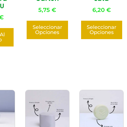
U
5,75
€
6,20
€
€
Seleccionar
Seleccionar
Opciones
Opciones
Al
o